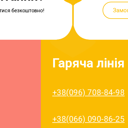
Замо
тися безкоштовно!
Гаряча лінія
+38(096) 708-84-98
+38(066) 090-86-25