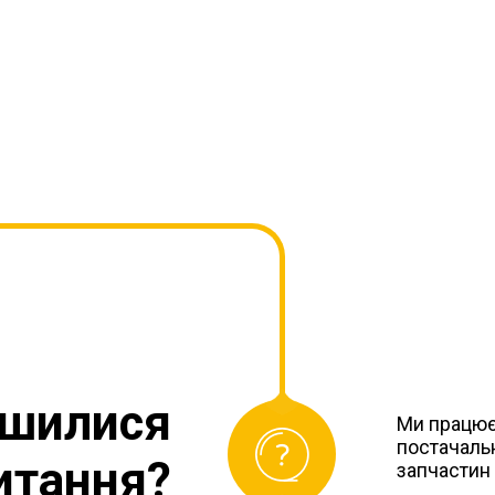
ишилися
Ми працює
постачаль
итання?
запчастин