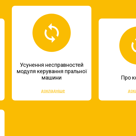
Усунення несправностей
модуля керування пральної
машини
Про к
докладніше
док