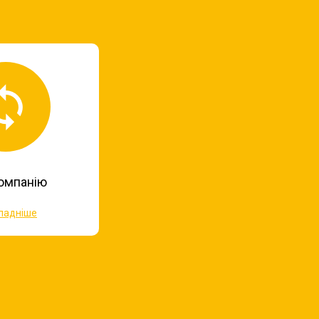
омпанію
ладніше