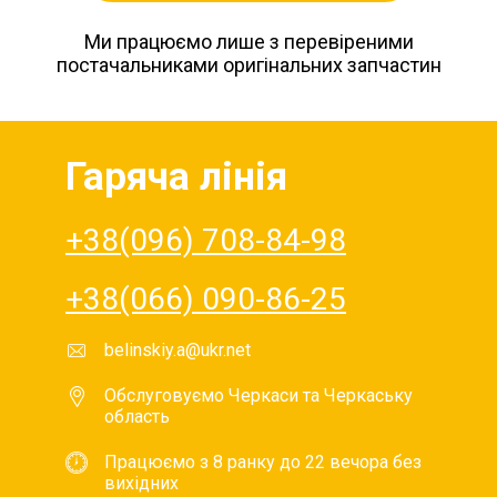
Ми працюємо лише з перевіреними
постачальниками оригінальних запчастин
Гаряча лінія
+38(096) 708-84-98
+38(066) 090-86-25
belinskiy.a@ukr.net
Обслуговуємо Черкаси та Черкаську
область
Працюємо з 8 ранку до 22 вечора без
вихідних