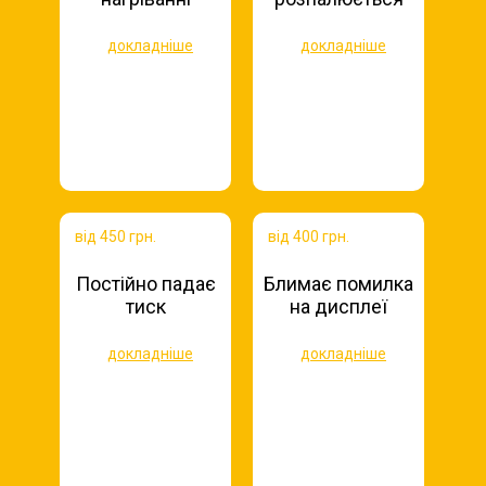
докладніше
докладніше
від 450 грн.
від 400 грн.
Постійно падає
Блимає помилка
тиск
на дисплеї
докладніше
докладніше