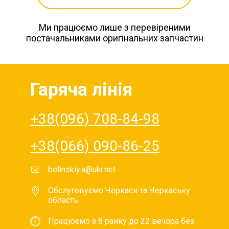
Ми працюємо лише з перевіреними
постачальниками оригінальних запчастин
Гаряча лінія
+38(096) 708-84-98
+38(066) 090-86-25
belinskiy.a@ukr.net
Обслуговуємо Черкаси та Черкаську
область
Працюємо з 8 ранку до 22 вечора без