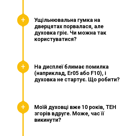
Ущільнювальна гумка на
дверцятах порвалася, але
духовка гріє. Чи можна так
користуватися?
На дисплеї блимає помилка
(наприклад, Er05 або F10), і
духовка не стартує. Що робити?
Моїй духовці вже 10 років, ТЕН
згорів вдруге. Може, час її
викинути?