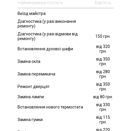
Найменування послуги
Вартість
Виїзд майстра
Діагностика (у разі виконання
ремонту)
Діагностика (у разі відмови від
150 грн.
ремонту)
від 320
Встановлення духової шафи
грн.
від 350
Заміна скла
грн.
від 280
Заміна перемикача
грн.
від 350
Ремонт дверцят
грн.
Заміна лампи
від 80 грн.
від 330
Встановлення нового термостата
грн.
від 115
Заміна гумки
грн.
від 220