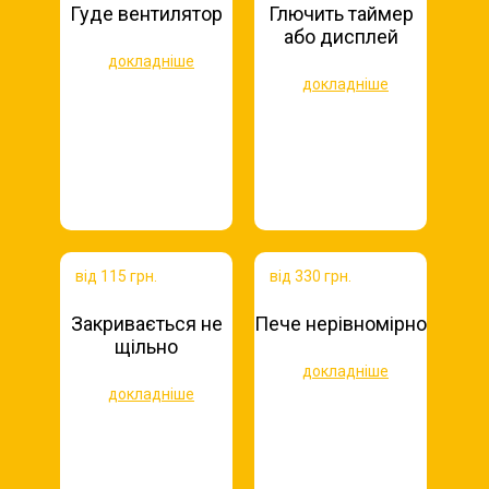
Гуде вентилятор
Глючить таймер
або дисплей
докладніше
докладніше
від 115 грн.
від 330 грн.
Закривається не
Пече нерівномірно
щільно
докладніше
докладніше