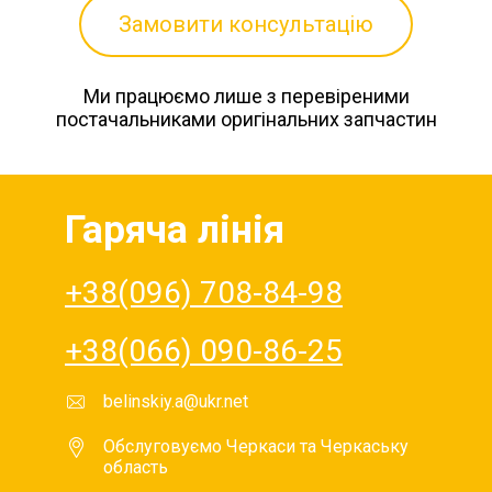
Замовити консультацію
Ми працюємо лише з перевіреними
постачальниками оригінальних запчастин
Гаряча лінія
+38(096) 708-84-98
+38(066) 090-86-25
belinskiy.a@ukr.net
Обслуговуємо Черкаси та Черкаську
область