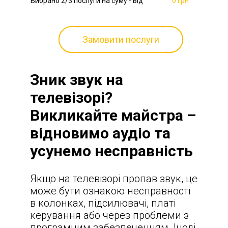
Вибрано
2
/3 послуги на суму - від
0 грн
Замовити послуги
Зник звук на
телевізорі?
Викликайте майстра –
відновимо аудіо та
усунемо несправність
Якщо на телевізорі пропав звук, це
може бути ознакою несправності
в колонках, підсилювачі, платі
керування або через проблеми з
програмним забезпеченням. Іноді