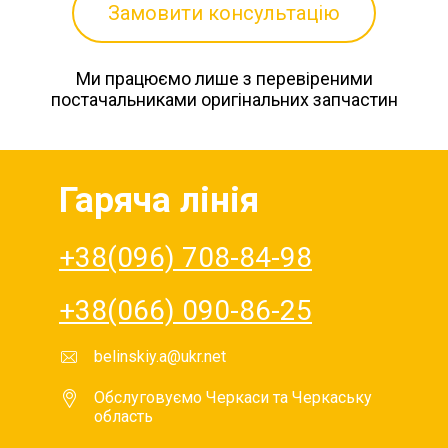
Замовити консультацію
Ми працюємо лише з перевіреними
постачальниками оригінальних запчастин
Гаряча лінія
+38(096) 708-84-98
+38(066) 090-86-25
belinskiy.a@ukr.net
Обслуговуємо Черкаси та Черкаську
область