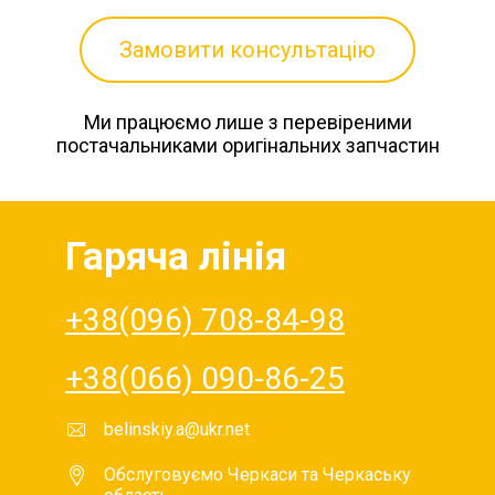
Замовити консультацію
Ми працюємо лише з перевіреними
постачальниками оригінальних запчастин
Гаряча лінія
+38(096) 708-84-98
+38(066) 090-86-25
belinskiy.a@ukr.net
Обслуговуємо Черкаси та Черкаську