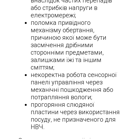
внаслідок частих перепадів
або стрибків напруги в
електромережі;
поломка привідного
механізму обертання,
причиною якої може бути
засмічення дрібними
сторонніми предметами,
залишками їжі та іншим
сміттям;
некоректна робота сенсорної
панелі управління через
механічні пошкодження або
потрапляння вологи;
прогоряння слюдяної
пластини через використання
посуду, не призначеного для
НВЧ.