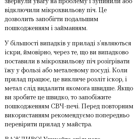
звернули увагу на проблему і зупинили або
відключили мікрохвильову піч. Це
дозволить запобігти подальшим
пошкодженням і займанням.
У більшості випадків у приладі з’являються
іскри, ймовірно, через те, що ви випадково
поставили в мікрохвильову піч розігрівати
їжу у фользі або металевому посуді. Коли
прилад працює, це викличе розліт іскор, і
метал слід видалити якомога швидше. Якщо
ви зробите це швидко, то запобіжите
пошкодженням СВЧ-печі. Перед повторним
використанням рекомендуємо попередньо
перевірити прилад у майстра.