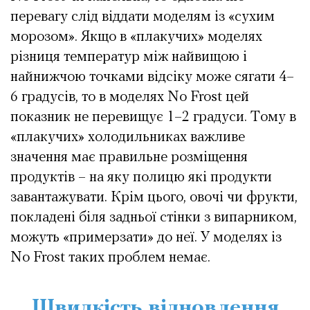
перевагу слід віддати моделям із «сухим
морозом». Якщо в «плакучих» моделях
різниця температур між найвищою і
найнижчою точками відсіку може сягати 4–
6 градусів, то в моделях No Frost цей
показник не перевищує 1–2 градуси. Тому в
«плакучих» холодильниках важливе
значення має правильне розміщення
продуктів – на яку полицю які продукти
завантажувати. Крім цього, овочі чи фрукти,
покладені біля задньої стінки з випарником,
можуть «примерзати» до неї. У моделях із
No Frost таких проблем немає.
Швидкість відновлення