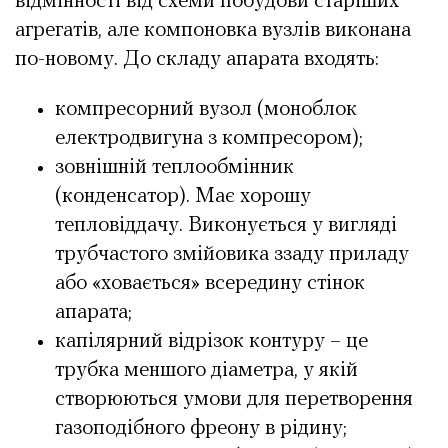
відмінності від схеми побудови старіших
агрегатів, але компоновка вузлів виконана
по-новому. До складу апарата входять:
компресорний вузол (моноблок
електродвигуна з компресором);
зовнішній теплообмінник
(конденсатор). Має хорошу
тепловіддачу. Виконується у вигляді
трубчастого змійовика ззаду приладу
або «ховається» всередину стінок
апарата;
капілярний відрізок контуру – це
трубка меншого діаметра, у якій
створюються умови для перетворення
газоподібного фреону в рідину;