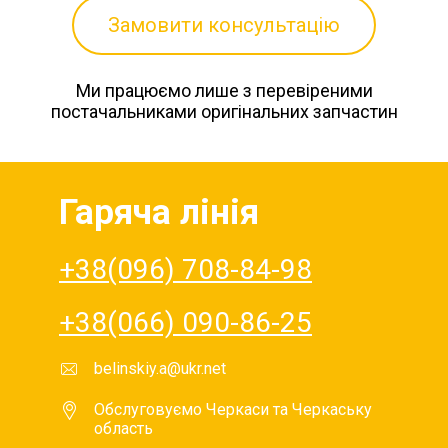
Замовити консультацію
Ми працюємо лише з перевіреними
постачальниками оригінальних запчастин
Гаряча лінія
+38(096) 708-84-98
+38(066) 090-86-25
belinskiy.a@ukr.net
Обслуговуємо Черкаси та Черкаську
область