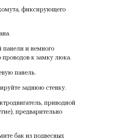
 хомута, фиксирующего
ана.
й панели и немного
о проводов к замку люка.
вую панель.
ируйте заднюю стенку.
ектродвигатель, приводной
угие), предварительно
мите бак из подвесных