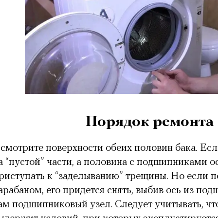
Порядок ремонта 
смотрите поверхности обеих половин бака. Ес
а “пустой” части, а половина с подшипниками о
риступать к “заделыванию” трещины. Но если п
арабаном, его придется снять, выбив ось из по
ам подшипниковый узел. Следует учитывать, чт