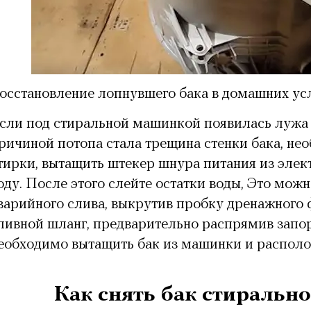
осстановление лопнувшего бака в домашних ус
сли под стиральной машинкой появилась лужа 
ричиной потопа стала трещина стенки бака, не
тирки, вытащить штекер шнура питания из элек
оду. После этого слейте остатки воды, Это можн
варийного слива, выкрутив пробку дренажного 
ливной шланг, предварительно распрямив запо
еобходимо вытащить бак из машинки и располов
Как снять бак стиральн