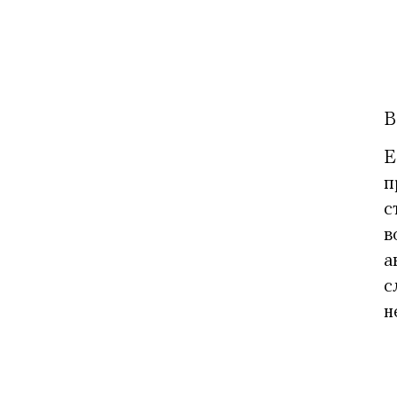
В
Е
п
с
в
а
с
н