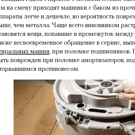
м на смену приходят машинки с баком из прочн
ппараты легче и дешевле, но вероятность повр
ыше, чем металла. Чаще всего виновником раст
тановятся вещи, попавшие в промежуток между 
акже несвоевременное обращение в сервис, в
тиральных машин
, при поломке подшипников. 
ыть поврежден при поломке амортизаторов, по
торвавшимся противовесом.