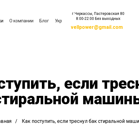
г.Черкассы, Пастеровская 80
8:00-22:00 Без выходных
ки
О компании
Блог
Укр
vellpower@gmail.com
ступить, если трес
стиральной машин
авная
Как поступить, если треснул бак стиральной маш