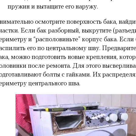
пружин и вытащите его наружу.
нимательно осмотрите поверхность бака, найди
частки. Если бак разборный, выкрутите (разъед
ериметру и “располовиньте” корпус бака. Если
аспилить его по центральному шву. Предварите
ака, можно подготовить новые крепления, кото
оловинки после ремонта. Для этого высверлива
одготавливают болты с гайками. Их распредел
ериметру центрального шва.