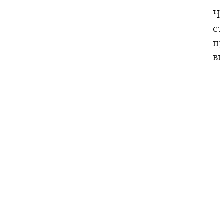
Ч
с
п
в