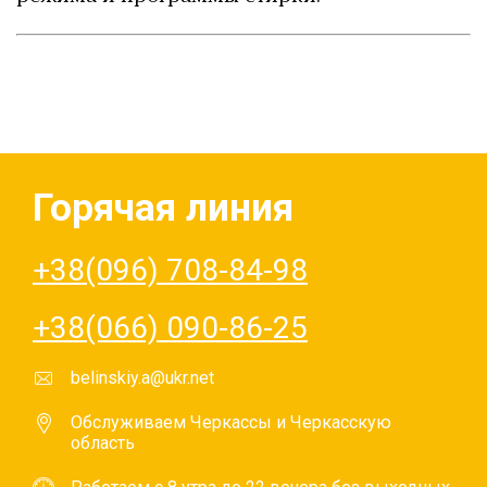
Горячая линия
+38(096) 708-84-98
+38(066) 090-86-25
belinskiy.a@ukr.net
Обслуживаем Черкассы и Черкасскую
область